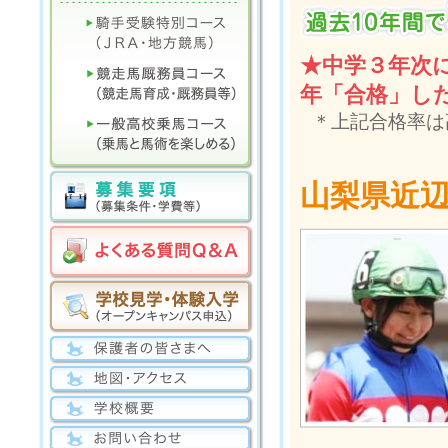
★中学３年次
年「合格」し
＊上記合格率は
山梨県近