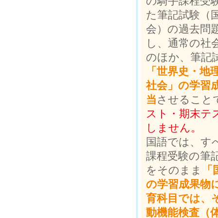
の騎手課程受
た筆記試験（
会）の過去問
し、通常の社
のほか、筆記
「世界史・地
社会」の学習
当
させること
スト・期末テ
しません。
国語では、す
課程受験の筆
をそのまま
「
の学習成果物
育科目では、
動機能検査（