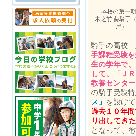
本校の第一期
木之前 葵騎手
屋）
騎手の高校 
手課程受験を
生の学年で、
して、「ＪＲ
教養センター
の騎手受験特
ス」
を設けて
過去１０年間
り出してき
となって、徹