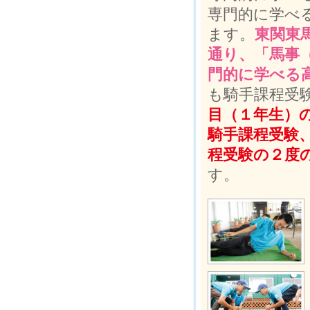
専門的に学べ
ます。
東関東
通り、「馬事
門的に学べる
も騎手課程受
目（１年生）
騎手課程受験
程受験の２度
す。