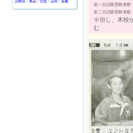
川崎市
｜
東北
｜
甲府
｜
九州
｜
近畿
第一次試験受験者数
第二次試験受験者数
※但し、本校
む