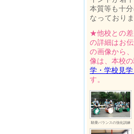
本質等も十分
なっており
★他校との差
の詳細はお伝
の画像から、
像は、本校の
学・学校見学
す。
騎乗バランスの強化訓練