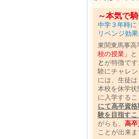
～本気で騎
中学３年時に
リベンジ効果抜
東関東馬事高
校の授業」
と
と
が特徴です
験にチャレン
には、生徒は
本校を休学状
に入学するこ
にて高卒資格
験を目指すこ
がらも、
高卒
ことが出来ま