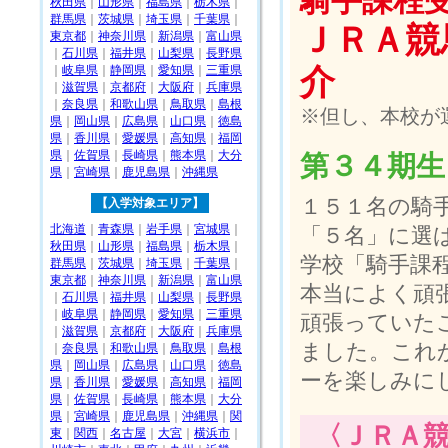
騎手課程
秋田県
｜
山形県
｜
福島県
｜
栃木県
｜
群馬県
｜
茨城県
｜
埼玉県
｜
千葉県
｜
ＪＲＡ競
東京都
｜
神奈川県
｜
新潟県
｜
富山県
｜
石川県
｜
福井県
｜
山梨県
｜
長野県
｜
岐阜県
｜
静岡県
｜
愛知県
｜
三重県
介
｜
滋賀県
｜
京都府
｜
大阪府
｜
兵庫県
｜
奈良県
｜
和歌山県
｜
鳥取県
｜
島根
※但し、本校が
県
｜
岡山県
｜
広島県
｜
山口県
｜
徳島
県
｜
香川県
｜
愛媛県
｜
高知県
｜
福岡
県
｜
佐賀県
｜
長崎県
｜
熊本県
｜
大分
第３４期生
県
｜
宮崎県
｜
鹿児島県
｜
沖縄県
１５１名の騎
【入学対象エリア】
北海道
｜
青森県
｜
岩手県
｜
宮城県
｜
「５名」に選
秋田県
｜
山形県
｜
福島県
｜
栃木県
｜
学校「騎手課
群馬県
｜
茨城県
｜
埼玉県
｜
千葉県
｜
東京都
｜
神奈川県
｜
新潟県
｜
富山県
本当によく頑
｜
石川県
｜
福井県
｜
山梨県
｜
長野県
｜
岐阜県
｜
静岡県
｜
愛知県
｜
三重県
頑張っていた
｜
滋賀県
｜
京都府
｜
大阪府
｜
兵庫県
ました。これ
｜
奈良県
｜
和歌山県
｜
鳥取県
｜
島根
県
｜
岡山県
｜
広島県
｜
山口県
｜
徳島
ーを楽しみに
県
｜
香川県
｜
愛媛県
｜
高知県
｜
福岡
県
｜
佐賀県
｜
長崎県
｜
熊本県
｜
大分
県
｜
宮崎県
｜
鹿児島県
｜
沖縄県
｜
関
〈ＪＲＡ競
東
｜
関西
｜
名古屋
｜
大宮
｜
横浜市
｜