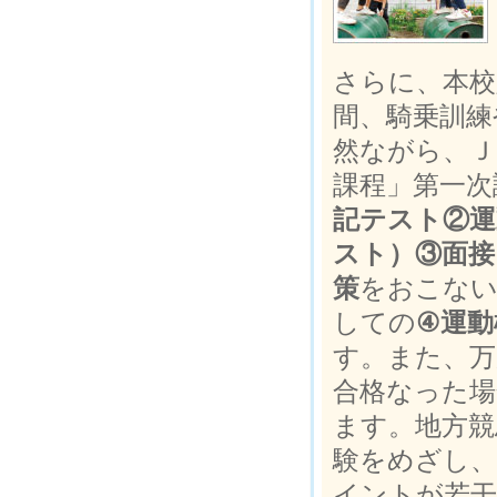
さらに、本校
間、騎乗訓練
然ながら、Ｊ
課程」第一次
記テスト②運
スト）③面接
策
をおこない
しての
④運動
す。また、万
合格なった場
ます。地方競
験をめざし、
イントが若