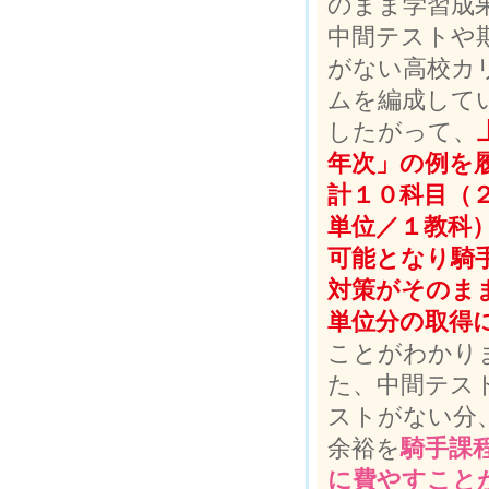
のまま学習成
中間テストや
がない高校カ
ムを編成して
したがって、
年次」の例を
計１０科目（
単位／１教科
可能となり騎
対策がそのまま
単位分の取得
ことがわかり
た、中間テス
ストがない分
余裕を
騎手課
に費やすこと