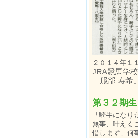
２０１４年１
JRA競馬学
「服部 寿希
第３２期生
「騎手になり
無事、叶える
惜しまず、何