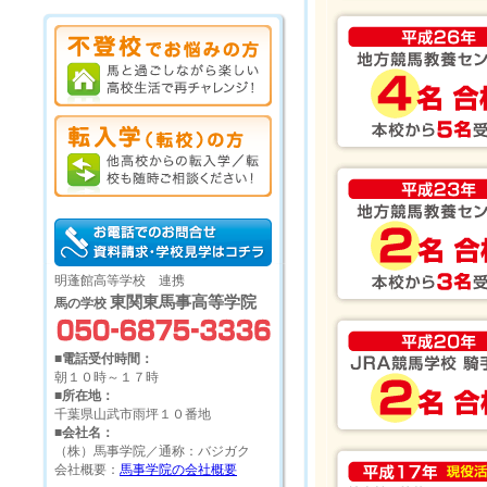
明蓬館高等学校 連携
東関東馬事高等学院
馬の学校
■電話受付時間：
朝１０時～１７時
■所在地：
千葉県山武市雨坪１０番地
■会社名：
（株）馬事学院／通称：バジガク
会社概要：
馬事学院の会社概要