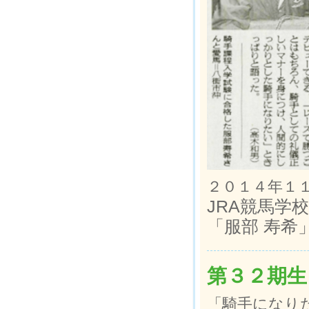
２０１４年１
JRA競馬学
「服部 寿希
第３２期生
「騎手になり