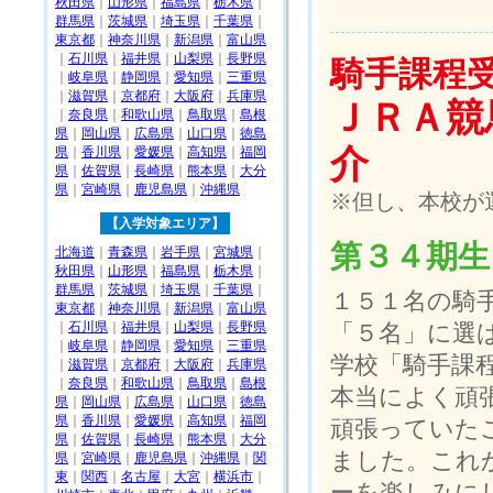
秋田県
｜
山形県
｜
福島県
｜
栃木県
｜
群馬県
｜
茨城県
｜
埼玉県
｜
千葉県
｜
東京都
｜
神奈川県
｜
新潟県
｜
富山県
｜
石川県
｜
福井県
｜
山梨県
｜
長野県
騎手課程
｜
岐阜県
｜
静岡県
｜
愛知県
｜
三重県
｜
滋賀県
｜
京都府
｜
大阪府
｜
兵庫県
ＪＲＡ競
｜
奈良県
｜
和歌山県
｜
鳥取県
｜
島根
県
｜
岡山県
｜
広島県
｜
山口県
｜
徳島
介
県
｜
香川県
｜
愛媛県
｜
高知県
｜
福岡
県
｜
佐賀県
｜
長崎県
｜
熊本県
｜
大分
県
｜
宮崎県
｜
鹿児島県
｜
沖縄県
※但し、本校が
【入学対象エリア】
第３４期生
北海道
｜
青森県
｜
岩手県
｜
宮城県
｜
秋田県
｜
山形県
｜
福島県
｜
栃木県
｜
群馬県
｜
茨城県
｜
埼玉県
｜
千葉県
｜
１５１名の騎
東京都
｜
神奈川県
｜
新潟県
｜
富山県
｜
石川県
｜
福井県
｜
山梨県
｜
長野県
「５名」に選
｜
岐阜県
｜
静岡県
｜
愛知県
｜
三重県
学校「騎手課
｜
滋賀県
｜
京都府
｜
大阪府
｜
兵庫県
｜
奈良県
｜
和歌山県
｜
鳥取県
｜
島根
本当によく頑
県
｜
岡山県
｜
広島県
｜
山口県
｜
徳島
県
｜
香川県
｜
愛媛県
｜
高知県
｜
福岡
頑張っていた
県
｜
佐賀県
｜
長崎県
｜
熊本県
｜
大分
ました。これ
県
｜
宮崎県
｜
鹿児島県
｜
沖縄県
｜
関
東
｜
関西
｜
名古屋
｜
大宮
｜
横浜市
｜
ーを楽しみに