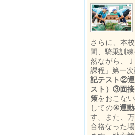
さらに、本校
間、騎乗訓練
然ながら、Ｊ
課程」第一次
記テスト②運
スト）③面接
策
をおこない
しての
④運動
す。また、万
合格なった場