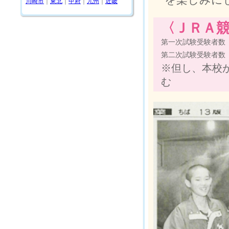
川崎市
｜
東北
｜
甲府
｜
九州
｜
近畿
〈ＪＲＡ競
第一次試験受験者数
第二次試験受験者数
※但し、本校
む