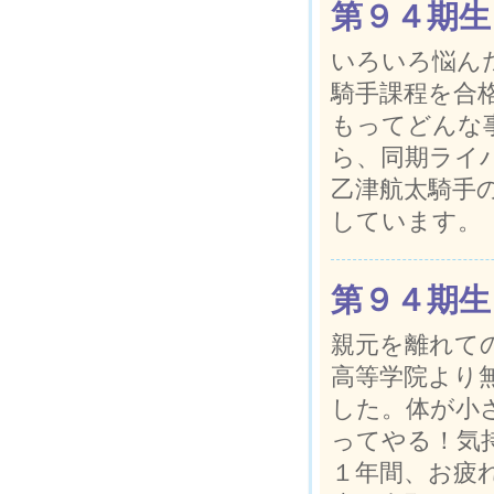
第９４期生
いろいろ悩ん
騎手課程を合
もってどんな
ら、同期ライ
乙津航太騎手
しています。
第９４期生
親元を離れて
高等学院より
した。体が小
ってやる！気
１年間、お疲