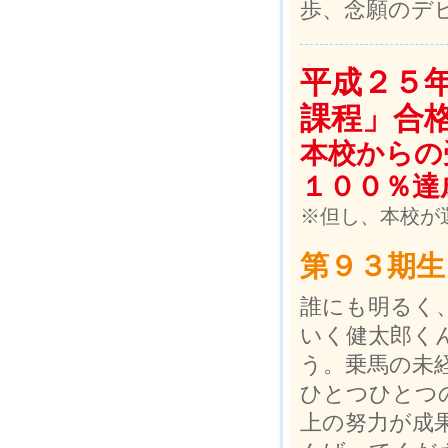
歩、念願のデ
平成２５
課程」合
本校からの
１００％達
※但し、本校が
第９３期生
誰にも明るく
いく健太郎く
う。乗馬の未
ひとつひとつ
上の努力が成