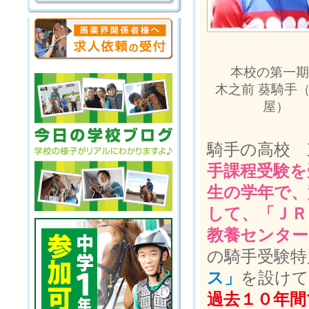
本校の第一期
木之前 葵騎手
屋）
騎手の高校 
手課程受験を
生の学年で、
して、「ＪＲ
教養センター
の騎手受験特
ス」
を設けて
過去１０年間