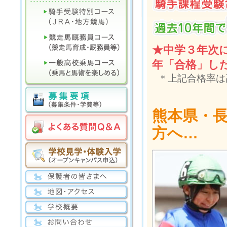
★中学３年次
年「合格」し
＊上記合格率は
熊本県・
方へ…