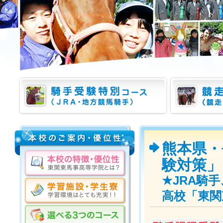
熊本県・
験対策」
★JRA騎
高校「東関