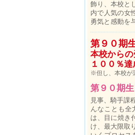
飾り、本校と
内で人気の女
勇気と感動を
第９０期
本校からの
１００％達
※但し、本校が
第９０期生
見事、騎手課
んなことも全
は、目に焼き
け、最大限取