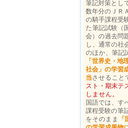
筆記対策とし
数年分のＪＲ
の騎手課程受
た筆記試験（
会）の過去問
し、通常の社
のほか、筆記
「世界史・地
社会」の学習
当
させること
スト・期末テ
しません。
国語では、す
課程受験の筆
をそのまま
「
の学習成果物