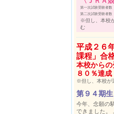
〈ＪＲＡ競
第一次試験受験者数
第二次試験受験者数
※但し、本校
む
平成２６
課程」合
本校からの
８０％達成
※但し、本校が
第９４期生
今年、念願の
できました。