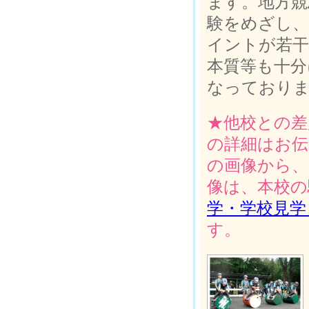
ます。地方競
験をめざし、
イントが若
本質等も十分
なっており
★他校との差
の詳細はお伝
の画像から、
像は、本校の
学・学校見学
す。