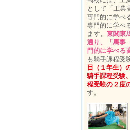
高校には、工
として「工業
専門的に学べ
専門的に学べ
ます。
東関東
通り、「馬事
門的に学べる
も騎手課程受
目（１年生）
騎手課程受験
程受験の２度
す。