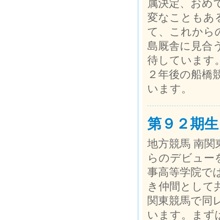
属決定、おめ
変なこともあ
て、これから
島厩舎に見合
待しています
２年後の船橋
います。
第９２期生
地方競馬 南関
らのデビュー
事高等学院で
き仲間として
関東競馬で同
います。まず