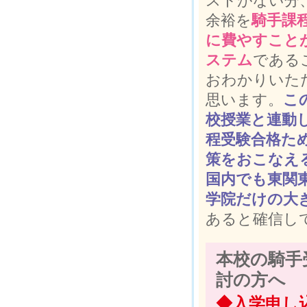
ストがない分
余裕を
騎手課
に費やすこと
ステム
である
おわかりいた
思います。
こ
校授業と連動
程受験合格た
策をおこなえ
国内でも東関
学院だけの大
あると確信し
本校の騎手
討の方へ
◆入学申し