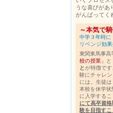
いくプロセス
うな喜びがあ
がんばってく
～本気で騎
中学３年時に
リベンジ効果抜
東関東馬事高
校の授業」
と
と
が特徴です
験にチャレン
には、生徒は
本校を休学状
に入学するこ
にて高卒資格
験を目指すこ