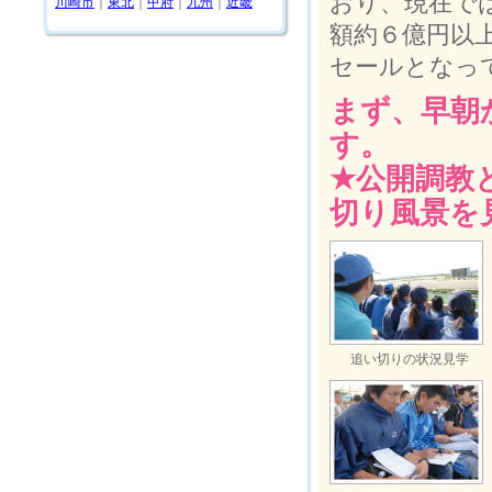
おり、現在で
川崎市
｜
東北
｜
甲府
｜
九州
｜
近畿
額約６億円以
セールとなっ
まず、早朝
す。
★公開調教
切り風景を
追い切りの状況見学