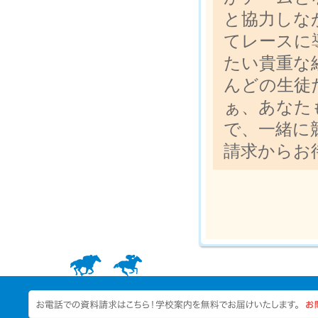
と協力しな
てレースに
たい貴重な
んどの生徒
ぁ、あなた
で、一緒に
請求からお