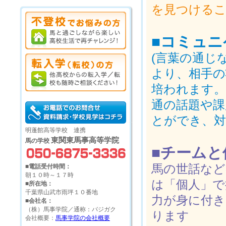
を見つける
■コミュ
(言葉の通じ
より、相手の
培われます。
通の話題や課
とができ、対
明蓬館高等学校 連携
東関東馬事高等学院
馬の学校
■チーム
馬の世話など
■電話受付時間：
朝１０時～１７時
は「個人」で
■所在地：
千葉県山武市雨坪１０番地
力が身に付
■会社名：
（株）馬事学院／通称：バジガク
ります
会社概要：
馬事学院の会社概要