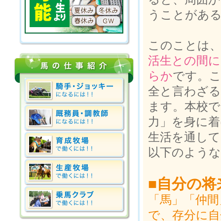
うことがあ
このことは
活生との間
らか
です。
全と言わざ
ます。本校で
力」を身に着
生活を通して
以下のような
■自分の将
「馬」「仲間
で、存分に自