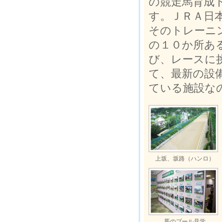
の競走馬育成
す。ＪＲＡ日
そのトレーニ
の１０か所あ
び、レースに
て、最新の設
ている施設な
上坂、坂路（ハンロ）
馬のプール見学