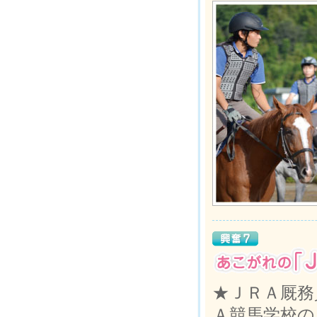
★ＪＲＡ厩務
Ａ競馬学校の