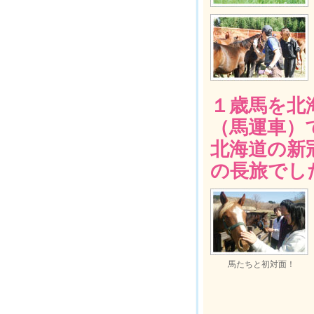
１歳馬を北
（馬運車）
北海道の新
の長旅でし
馬たちと初対面！