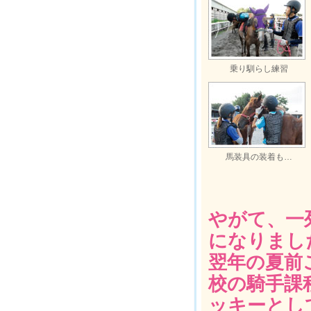
乗り馴らし練習
馬装具の装着も…
やがて、一
になりまし
翌年の夏前
校の騎手課
ッキーとし