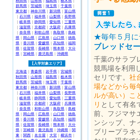
秋田県
｜
山形県
｜
福島県
｜
栃木県
｜
群馬県
｜
茨城県
｜
埼玉県
｜
千葉県
｜
東京都
｜
神奈川県
｜
新潟県
｜
富山県
｜
石川県
｜
福井県
｜
山梨県
｜
長野県
｜
岐阜県
｜
静岡県
｜
愛知県
｜
三重県
｜
滋賀県
｜
京都府
｜
大阪府
｜
兵庫県
｜
奈良県
｜
和歌山県
｜
鳥取県
｜
島根
★毎年５月に
県
｜
岡山県
｜
広島県
｜
山口県
｜
徳島
県
｜
香川県
｜
愛媛県
｜
高知県
｜
福岡
ブレッドセ
県
｜
佐賀県
｜
長崎県
｜
熊本県
｜
大分
県
｜
宮崎県
｜
鹿児島県
｜
沖縄県
千葉のサラブ
【入学対象エリア】
競馬場を利用
北海道
｜
青森県
｜
岩手県
｜
宮城県
｜
セリです。
社
秋田県
｜
山形県
｜
福島県
｜
栃木県
｜
群馬県
｜
茨城県
｜
埼玉県
｜
千葉県
｜
場などから毎
東京都
｜
神奈川県
｜
新潟県
｜
富山県
｜
石川県
｜
福井県
｜
山梨県
｜
長野県
ルが高い）こ
｜
岐阜県
｜
静岡県
｜
愛知県
｜
三重県
リ
として有名
｜
滋賀県
｜
京都府
｜
大阪府
｜
兵庫県
｜
奈良県
｜
和歌山県
｜
鳥取県
｜
島根
前、フジマサ
県
｜
岡山県
｜
広島県
｜
山口県
｜
徳島
県
｜
香川県
｜
愛媛県
｜
高知県
｜
福岡
ンシップ、ナ
県
｜
佐賀県
｜
長崎県
｜
熊本県
｜
大分
県
｜
宮崎県
｜
鹿児島県
｜
沖縄県
｜
関
ブリープラネ
東
｜
関西
｜
名古屋
｜
大宮
｜
横浜市
｜