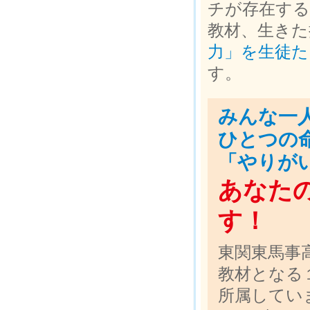
チが存在す
教材、生きた
力」を生徒た
す。
みんな一
ひとつの
「やりが
あなた
す！
東関東馬事
教材となる
所属してい