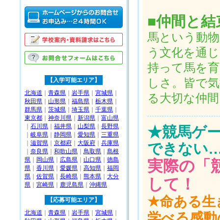
■仲間と
馬という動物
う文化を通じ
持って馬を育
【入学可能エリア】
しさ。皆で気
北海道
｜
青森県
｜
岩手県
｜
宮城県
｜
る大切な仲
秋田県
｜
山形県
｜
福島県
｜
栃木県
｜
群馬県
｜
茨城県
｜
埼玉県
｜
千葉県
｜
東京都
｜
神奈川県
｜
新潟県
｜
富山県
｜
石川県
｜
福井県
｜
山梨県
｜
長野県
★競馬ゲ
｜
岐阜県
｜
静岡県
｜
愛知県
｜
三重県
｜
滋賀県
｜
京都府
｜
大阪府
｜
兵庫県
できない
｜
奈良県
｜
和歌山県
｜
鳥取県
｜
島根
県
｜
岡山県
｜
広島県
｜
山口県
｜
徳島
実際の「
県
｜
香川県
｜
愛媛県
｜
高知県
｜
福岡
県
｜
佐賀県
｜
長崎県
｜
熊本県
｜
大分
して！
県
｜
宮崎県
｜
鹿児島県
｜
沖縄県
★命ある生
【応募可能エリア】
北海道
｜
青森県
｜
岩手県
｜
宮城県
｜
学べる感動