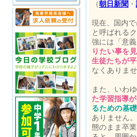
（
朝日新聞
・
現在、国内で
と呼ばれる
強には「意義
りたい事を
生徒たちが平
なくありま
また、いわゆ
た学習指導が
るための基礎
ありません。
態のまま卒業
ると、周囲か