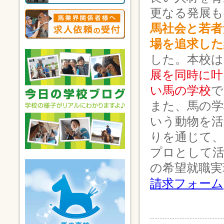
更なる発展も
馬社会と若者
場を追求した
した。本校は
展を同時に叶
い馬の学校
で
また、馬の学
いう動物を活
りを通じて、
プロとして
の希望就職実
請求フォーム