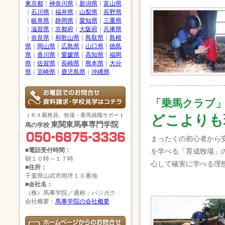
東京都
｜
神奈川県
｜
新潟県
｜
富山県
｜
石川県
｜
福井県
｜
山梨県
｜
長野県
｜
岐阜県
｜
静岡県
｜
愛知県
｜
三重県
｜
滋賀県
｜
京都府
｜
大阪府
｜
兵庫県
｜
奈良県
｜
和歌山県
｜
鳥取県
｜
島根
県
｜
岡山県
｜
広島県
｜
山口県
｜
徳島
県
｜
香川県
｜
愛媛県
｜
高知県
｜
福岡
県
｜
佐賀県
｜
長崎県
｜
熊本県
｜
大分
県
｜
宮崎県
｜
鹿児島県
｜
沖縄県
「乗馬クラブ
ＪＲＡ厩務員、牧場・乗馬就職サポート
どこよりも
東関東馬事専門学院
馬の学校
まったくの初心者から
■電話受付時間：
を学べる「育成牧場」
朝１０時～１７時
心して確実に学べる理
■住所：
千葉県山武市雨坪１０番地
■会社名：
（株）馬事学院／通称：バジガク
会社概要：
馬事学院の会社概要