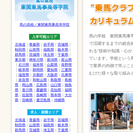
馬の高校／東関東馬事高等学院
馬の学校 東関東馬事
入学可能エリア
で活躍するまでの総合
北海道
｜
青森県
｜
岩手県
｜
宮城県
｜
秋田県
｜
山形県
｜
福島県
｜
栃木県
｜
れる“技術や知識・心が
群馬県
｜
茨城県
｜
埼玉県
｜
千葉県
｜
ています。学校という
東京都
｜
神奈川県
｜
新潟県
｜
富山県
｜
石川県
｜
福井県
｜
山梨県
｜
長野県
で業界の内側で学ぶこ
｜
岐阜県
｜
静岡県
｜
愛知県
｜
三重県
むけた様々な取り組み
｜
滋賀県
｜
京都府
｜
大阪府
｜
兵庫県
｜
奈良県
｜
和歌山県
｜
鳥取県
｜
島根
県
｜
岡山県
｜
広島県
｜
山口県
｜
徳島
県
｜
香川県
｜
愛媛県
｜
高知県
｜
福岡
県
｜
佐賀県
｜
長崎県
｜
熊本県
｜
大分
県
｜
宮崎県
｜
鹿児島県
｜
沖縄県
求人・就職エリア
北海道
｜
青森県
｜
岩手県
｜
宮城県
｜
秋田県
｜
山形県
｜
福島県
｜
栃木県
｜
群馬県
｜
茨城県
｜
埼玉県
｜
千葉県
｜