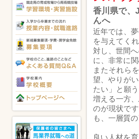
香川県で、
んへ
近年では、夢
を与えてくれ
対し、世間へ
に、非常に関
またそれらを
望、やりがい
たい」と願
増える一方、
のが現状で
も、一層質の
良い人材を育