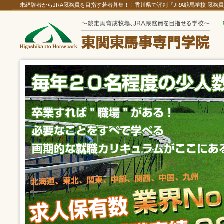
未経験者からJRA厩務員を目指す若者募集！！香川県で評判『JRA競馬学校 厩務