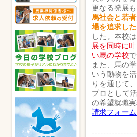
更なる発展も
馬社会と若者
場を追求した
した。本校は
展を同時に叶
い馬の学校
で
また、馬の学
いう動物を活
りを通じて、
プロとして
の希望就職実
請求フォーム