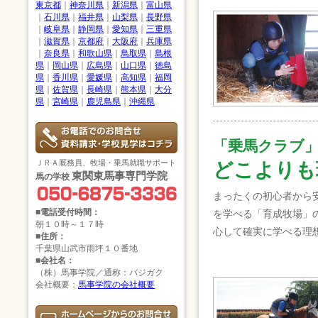
東京都
｜
神奈川県
｜
新潟県
｜
富山県
｜
石川県
｜
福井県
｜
山梨県
｜
長野県
｜
岐阜県
｜
静岡県
｜
愛知県
｜
三重県
｜
滋賀県
｜
京都府
｜
大阪府
｜
兵庫県
｜
奈良県
｜
和歌山県
｜
鳥取県
｜
島根
県
｜
岡山県
｜
広島県
｜
山口県
｜
徳島
県
｜
香川県
｜
愛媛県
｜
高知県
｜
福岡
県
｜
佐賀県
｜
長崎県
｜
熊本県
｜
大分
県
｜
宮崎県
｜
鹿児島県
｜
沖縄県
「乗馬クラブ
ＪＲＡ厩務員、牧場・乗馬就職サポート
どこよりも
東関東馬事専門学院
馬の学校
まったくの初心者から
■電話受付時間：
を学べる「育成牧場」
朝１０時～１７時
心して確実に学べる理
■住所：
千葉県山武市雨坪１０番地
■会社名：
（株）馬事学院／通称：バジガク
会社概要：
馬事学院の会社概要