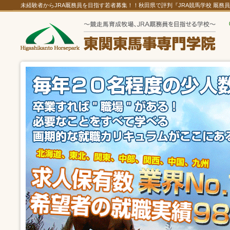
未経験者からJRA厩務員を目指す若者募集！！秋田県で評判『JRA競馬学校 厩務