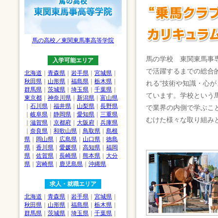
馬の高校／東関東馬事高等学院
馬の学校 東関東馬事
入学可能エリア
で活躍するまでの総合
北海道
｜
青森県
｜
岩手県
｜
宮城県
｜
秋田県
｜
山形県
｜
福島県
｜
栃木県
｜
れる“技術や知識・心が
群馬県
｜
茨城県
｜
埼玉県
｜
千葉県
｜
ています。学校という
東京都
｜
神奈川県
｜
新潟県
｜
富山県
｜
石川県
｜
福井県
｜
山梨県
｜
長野県
で業界の内側で学ぶこ
｜
岐阜県
｜
静岡県
｜
愛知県
｜
三重県
むけた様々な取り組み
｜
滋賀県
｜
京都府
｜
大阪府
｜
兵庫県
｜
奈良県
｜
和歌山県
｜
鳥取県
｜
島根
県
｜
岡山県
｜
広島県
｜
山口県
｜
徳島
県
｜
香川県
｜
愛媛県
｜
高知県
｜
福岡
県
｜
佐賀県
｜
長崎県
｜
熊本県
｜
大分
県
｜
宮崎県
｜
鹿児島県
｜
沖縄県
求人・就職エリア
北海道
｜
青森県
｜
岩手県
｜
宮城県
｜
秋田県
｜
山形県
｜
福島県
｜
栃木県
｜
群馬県
｜
茨城県
｜
埼玉県
｜
千葉県
｜