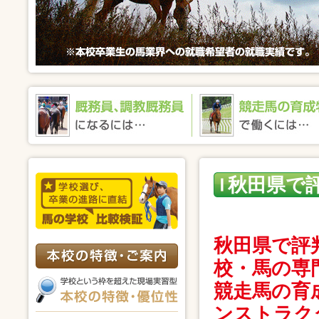
秋田県で
田県で評
秋田県で評
校・馬の専
競走馬の育
ンストラク