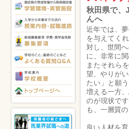
秋田県で、
んへ
近年では、夢
を与えてくれ
対し、世間へ
に、非常に関
またそれらを
望、やりがい
たい」と願
増える一方、
のが現状で
も、一層質の
良い人材を育