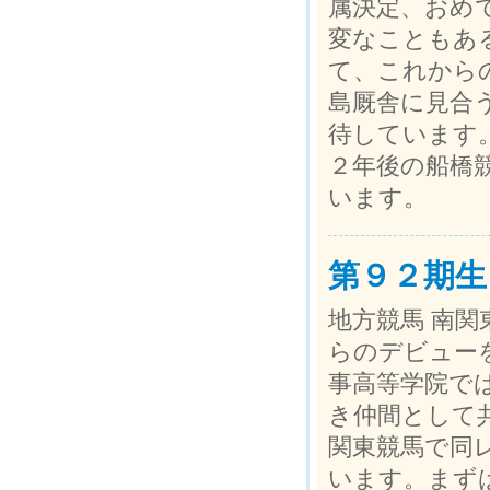
属決定、おめ
変なこともあ
て、これから
島厩舎に見合
待しています
２年後の船橋
います。
第９２期生
地方競馬 南関
らのデビュー
事高等学院で
き仲間として
関東競馬で同
います。まず