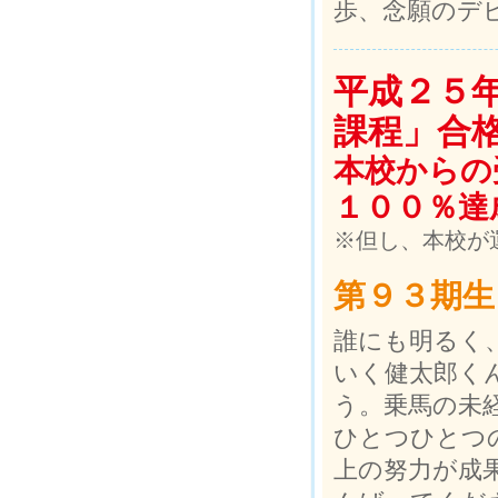
歩、念願のデ
平成２５
課程」合
本校からの
１００％達
※但し、本校が
第９３期生
誰にも明るく
いく健太郎く
う。乗馬の未
ひとつひとつ
上の努力が成