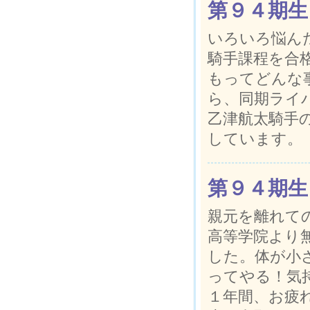
第９４期生
いろいろ悩ん
騎手課程を合
もってどんな
ら、同期ライ
乙津航太騎手
しています。
第９４期生
親元を離れて
高等学院より
した。体が小
ってやる！気
１年間、お疲