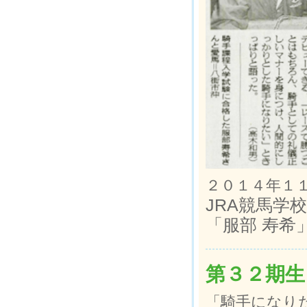
２０１４年１
JRA競馬学
「服部 寿希
第３２期生
「騎手になり