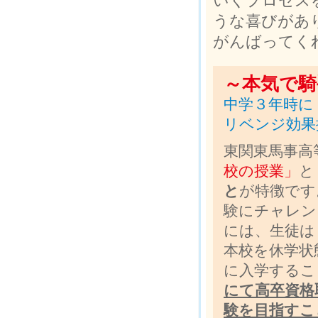
いくプロセス
うな喜びがあ
がんばってく
～本気で騎
中学３年時に
リベンジ効果抜
東関東馬事高
校の授業」
と
と
が特徴です
験にチャレン
には、生徒は
本校を休学状
に入学するこ
にて高卒資格
験を目指すこ