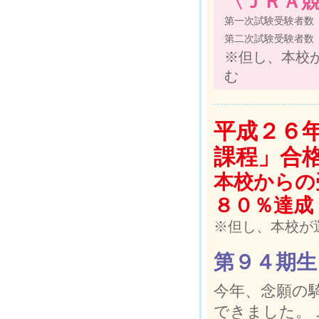
〈ＪＲＡ競
第一次試験受験者数
第二次試験受験者数
※但し、本校
む
平成２６
課程」合
本校からの
８０％達成
※但し、本校が
第９４期生
今年、念願の
できました。