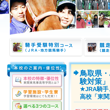
鳥取県・
験対策」
★JRA騎
高校「東関