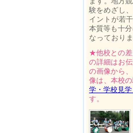
ます。地方競
験をめざし、
イントが若
本質等も十分
なっており
★他校との差
の詳細はお伝
の画像から、
像は、本校の
学・学校見学
す。