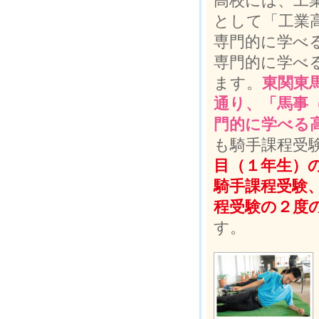
高校には、工
として「工業
専門的に学べ
専門的に学べ
ます。
東関東
通り、「馬事
門的に学べる
も騎手課程受
目（１年生）
騎手課程受験
程受験の２度
す。