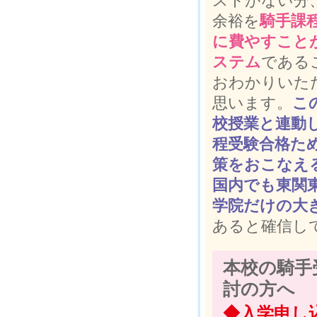
ストがない分
余裕を
騎手課
に費やすこと
ステム
である
おわかりいた
思います。
こ
校授業と連動
程受験合格た
策をおこなえ
国内でも東関
学院だけの大
あると確信し
本校の騎手
討の方へ
◆入学申し