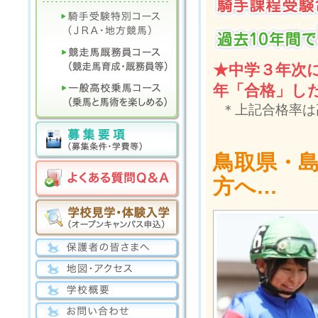
★中学３年次
年「合格」し
＊上記合格率は
鳥取県・
方へ…