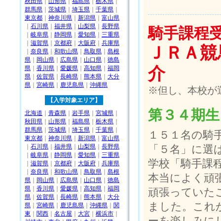
秋田県
｜
山形県
｜
福島県
｜
栃木県
｜
群馬県
｜
茨城県
｜
埼玉県
｜
千葉県
｜
東京都
｜
神奈川県
｜
新潟県
｜
富山県
｜
石川県
｜
福井県
｜
山梨県
｜
長野県
騎手課程
｜
岐阜県
｜
静岡県
｜
愛知県
｜
三重県
｜
滋賀県
｜
京都府
｜
大阪府
｜
兵庫県
ＪＲＡ競
｜
奈良県
｜
和歌山県
｜
鳥取県
｜
島根
県
｜
岡山県
｜
広島県
｜
山口県
｜
徳島
介
県
｜
香川県
｜
愛媛県
｜
高知県
｜
福岡
県
｜
佐賀県
｜
長崎県
｜
熊本県
｜
大分
県
｜
宮崎県
｜
鹿児島県
｜
沖縄県
※但し、本校が
【入学対象エリア】
第３４期生
北海道
｜
青森県
｜
岩手県
｜
宮城県
｜
秋田県
｜
山形県
｜
福島県
｜
栃木県
｜
群馬県
｜
茨城県
｜
埼玉県
｜
千葉県
｜
１５１名の騎
東京都
｜
神奈川県
｜
新潟県
｜
富山県
｜
石川県
｜
福井県
｜
山梨県
｜
長野県
「５名」に選
｜
岐阜県
｜
静岡県
｜
愛知県
｜
三重県
学校「騎手課
｜
滋賀県
｜
京都府
｜
大阪府
｜
兵庫県
｜
奈良県
｜
和歌山県
｜
鳥取県
｜
島根
本当によく頑
県
｜
岡山県
｜
広島県
｜
山口県
｜
徳島
県
｜
香川県
｜
愛媛県
｜
高知県
｜
福岡
頑張っていた
県
｜
佐賀県
｜
長崎県
｜
熊本県
｜
大分
ました。これ
県
｜
宮崎県
｜
鹿児島県
｜
沖縄県
｜
関
東
｜
関西
｜
名古屋
｜
大宮
｜
横浜市
｜
ーを楽しみに