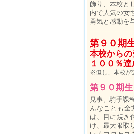
飾り、本校と
内で人気の女
勇気と感動を
第９０期
本校からの
１００％達
※但し、本校が
第９０期生
見事、騎手課
んなことも全
は、目に焼き
け、最大限取