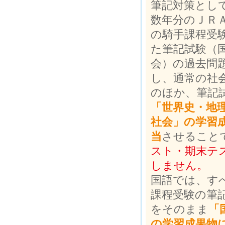
筆記対策とし
数年分のＪＲ
の騎手課程受
た筆記試験（
会）の過去問
し、通常の社
のほか、筆記
「世界史・地
社会」の学習
当
させること
スト・期末テ
しません。
国語では、す
課程受験の筆
をそのまま
「
の学習成果物