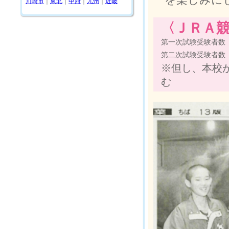
川崎市
｜
東北
｜
甲府
｜
九州
｜
近畿
〈ＪＲＡ競
第一次試験受験者数
第二次試験受験者数
※但し、本校
む