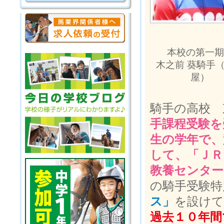
本校の第一期
木之前 葵騎手
屋）
騎手の高校 
手課程受験を
生の学年で、
して、「ＪＲ
教養センター
の騎手受験特
ス」
を設けて
過去１０年間