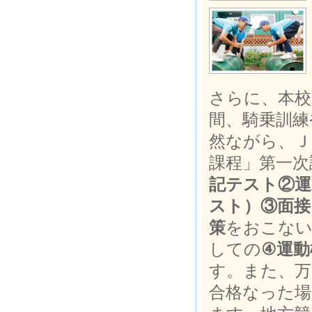
さらに、本校
間、騎乗訓練
然ながら、Ｊ
課程」第一次
記テスト②運
スト）③面接
策
をおこない
しての
④運動
す。また、万
合格なった場