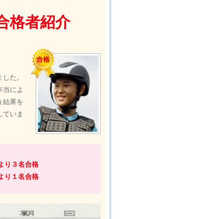
合格者紹介
ました。
本当によ
う結果を
していま
より３名合格
より１名合格