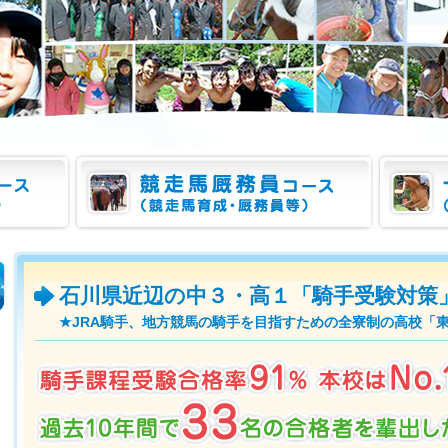
石川県近辺の中３・高１「騎手受験対策
★JRA騎手、地方競馬の騎手を目指すための全寮制の高校「