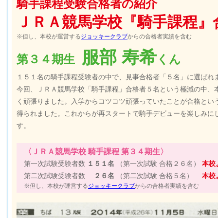
騎手課程受験合格者の紹介
ＪＲＡ競馬学校『騎手課程』
※但し、本校が運営する
ジョッキークラブ
からの合格者実績を含む
服部 寿希
第３４期生
くん
１５１名の騎手課程受験者の中で、見事合格者「５名」に選ばれ
今回、ＪＲＡ競馬学校「騎手課程」合格者５名という極減の中、
く頑張りました。入学からコツコツ頑張っていたことが合格とい
得られました。これからが再スタートで騎手デビューを楽しみに
す。
〈ＪＲＡ競馬学校 騎手課程 第３４期生〉
第一次試験受験者数
１５１名
（第一次試験 合格２６名）
本校
第二次試験受験者数
２６名
（第二次試験 合格５名）
本校
※但し、本校が運営する
ジョッキークラブ
からの合格者実績を含む