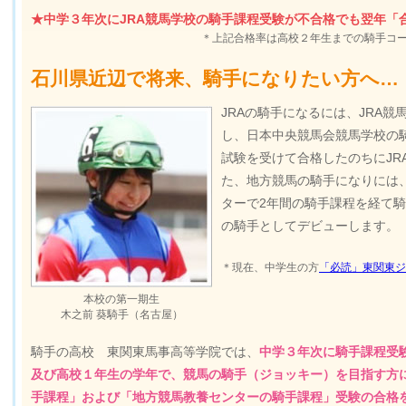
★中学３年次にJRA競馬学校の騎手課程受験が不合格でも翌年「
＊上記合格率は高校２年生までの騎手コ
石川県近辺で将来、騎手になりたい方へ…
JRAの騎手になるには、JRA
し、日本中央競馬会競馬学校の
試験を受けて合格したのちにJR
た、地方競馬の騎手になりには
ターで2年間の騎手課程を経て
の騎手としてデビューします。
＊現在、中学生の方
「必読」東関東ジ
本校の第一期生
木之前 葵騎手（名古屋）
騎手の高校 東関東馬事高等学院では、
中学３年次に騎手課程受
及び高校１年生の学年で、競馬の騎手（ジョッキー）を目指す方
手課程」および「地方競馬教養センターの騎手課程」受験の合格