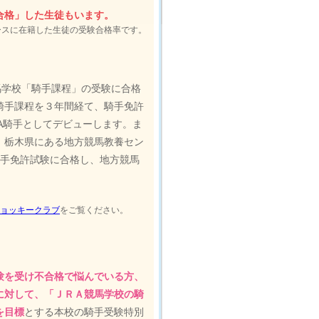
合格」した生徒もいます。
ースに在籍した生徒の受験合格率です。
競馬学校「騎手課程」の受験に合格
騎手課程を３年間経て、騎手免許
A騎手としてデビューします。ま
、栃木県にある地方競馬教養セン
騎手免許試験に合格し、地方競馬
ョッキークラブ
をご覧ください。
験を受け不合格で悩んでいる方、
に対して、「ＪＲＡ競馬学校の騎
を目標
とする本校の騎手受験特別