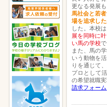
更なる発展も
馬社会と若者
場を追求した
した。本校は
展を同時に叶
い馬の学校
で
また、馬の学
いう動物を活
りを通じて、
プロとして
の希望就職実
請求フォーム