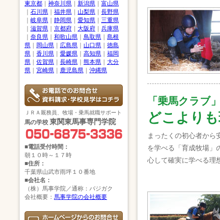
東京都
｜
神奈川県
｜
新潟県
｜
富山県
｜
石川県
｜
福井県
｜
山梨県
｜
長野県
｜
岐阜県
｜
静岡県
｜
愛知県
｜
三重県
｜
滋賀県
｜
京都府
｜
大阪府
｜
兵庫県
｜
奈良県
｜
和歌山県
｜
鳥取県
｜
島根
県
｜
岡山県
｜
広島県
｜
山口県
｜
徳島
県
｜
香川県
｜
愛媛県
｜
高知県
｜
福岡
県
｜
佐賀県
｜
長崎県
｜
熊本県
｜
大分
県
｜
宮崎県
｜
鹿児島県
｜
沖縄県
「乗馬クラブ
ＪＲＡ厩務員、牧場・乗馬就職サポート
どこよりも
東関東馬事専門学院
馬の学校
まったくの初心者から
■電話受付時間：
を学べる「育成牧場」
朝１０時～１７時
心して確実に学べる理
■住所：
千葉県山武市雨坪１０番地
■会社名：
（株）馬事学院／通称：バジガク
会社概要：
馬事学院の会社概要