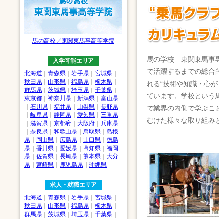
馬の高校／東関東馬事高等学院
馬の学校 東関東馬事
入学可能エリア
で活躍するまでの総合
北海道
｜
青森県
｜
岩手県
｜
宮城県
｜
秋田県
｜
山形県
｜
福島県
｜
栃木県
｜
れる“技術や知識・心が
群馬県
｜
茨城県
｜
埼玉県
｜
千葉県
｜
ています。学校という
東京都
｜
神奈川県
｜
新潟県
｜
富山県
｜
石川県
｜
福井県
｜
山梨県
｜
長野県
で業界の内側で学ぶこ
｜
岐阜県
｜
静岡県
｜
愛知県
｜
三重県
むけた様々な取り組み
｜
滋賀県
｜
京都府
｜
大阪府
｜
兵庫県
｜
奈良県
｜
和歌山県
｜
鳥取県
｜
島根
県
｜
岡山県
｜
広島県
｜
山口県
｜
徳島
県
｜
香川県
｜
愛媛県
｜
高知県
｜
福岡
県
｜
佐賀県
｜
長崎県
｜
熊本県
｜
大分
県
｜
宮崎県
｜
鹿児島県
｜
沖縄県
求人・就職エリア
北海道
｜
青森県
｜
岩手県
｜
宮城県
｜
秋田県
｜
山形県
｜
福島県
｜
栃木県
｜
群馬県
｜
茨城県
｜
埼玉県
｜
千葉県
｜