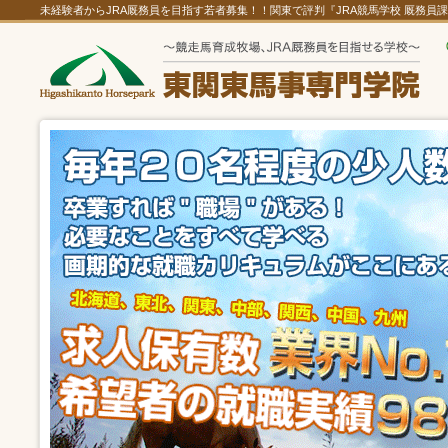
未経験者からJRA厩務員を目指す若者募集！！関東で評判『JRA競馬学校 厩務員