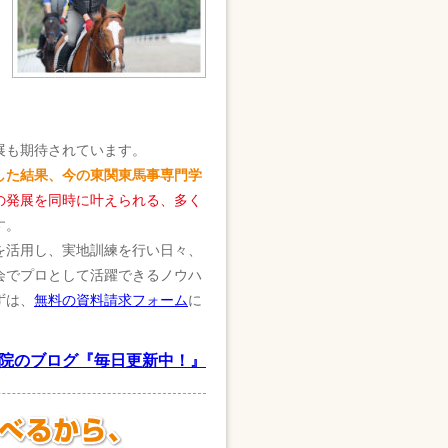
展も期待されています。
した結果、今の東関東馬事専門学
の発展を同時に叶えられる、多く
す。
を活用し、実地訓練を行い日々、
会でプロとして活躍できるノウハ
ずは、
無料の資料請求フォーム
に
院のブログ『毎日更新中！』