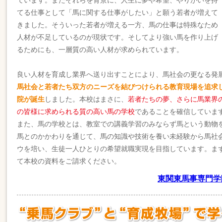
ています。またそれらを背景に、人生に夢や希望、やりがいを持
てる仕事として「馬に関する仕事がしたい」と願う若者が増えて
きました。そういった若者が増える一方、馬の仕事は特殊なため
人材が不足しているのが現状です。そしてより強い馬を作り上げ
るためにも、一層質の高い人材が求められています。
良い人材を育成し業界へ送り出すことにより、馬社会の更なる発
馬社会と若者たち双方のニーズを結びつけられる教育現場を追求
院が誕生
しました。本校はまさに、
若者たちの夢、さらに馬業界
の皆様に求められる質の高い馬の学校
であることを確信していま
また、馬の学校とは、教室での講義学習のみならず馬という動物
馬とのかかわりを通じて、馬の知識や技術を養い未経験から馬社
ウを培い、生徒一人ひとりの希望就職実現を目指しています。ま
て本校の資料をご請求ください。
東関東馬事専門学