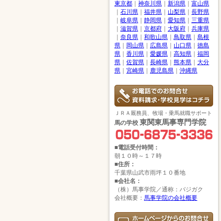
東京都
｜
神奈川県
｜
新潟県
｜
富山県
｜
石川県
｜
福井県
｜
山梨県
｜
長野県
｜
岐阜県
｜
静岡県
｜
愛知県
｜
三重県
｜
滋賀県
｜
京都府
｜
大阪府
｜
兵庫県
｜
奈良県
｜
和歌山県
｜
鳥取県
｜
島根
県
｜
岡山県
｜
広島県
｜
山口県
｜
徳島
県
｜
香川県
｜
愛媛県
｜
高知県
｜
福岡
県
｜
佐賀県
｜
長崎県
｜
熊本県
｜
大分
県
｜
宮崎県
｜
鹿児島県
｜
沖縄県
ＪＲＡ厩務員、牧場・乗馬就職サポート
東関東馬事専門学院
馬の学校
■電話受付時間：
朝１０時～１７時
■住所：
千葉県山武市雨坪１０番地
■会社名：
（株）馬事学院／通称：バジガク
会社概要：
馬事学院の会社概要