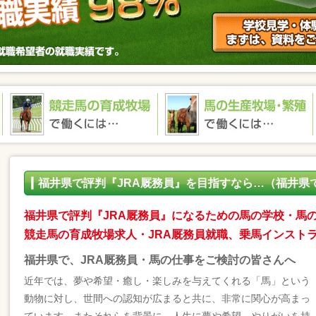
福井県で評判『JRA厩務員』を目指すなら…（福井県
福井県で評判『JRA厩務員』になるための馬の学校・馬
競走馬の育成牧場求人・JRA厩務員就職、乗馬インスト
福井県で、JRA厩務員・馬の仕事をご検討の皆さんへ
近年では、夢や希望・癒し・楽しみを与えてくれる「馬」という
動物に対し、世間への認知が広まると共に、非常に関心が高まっ