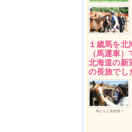
１歳馬を北
（馬運車）
北海道の新
の長旅でし
馬たちと初対面！