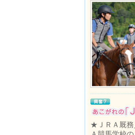
★ＪＲＡ厩務
Ａ競馬学校の