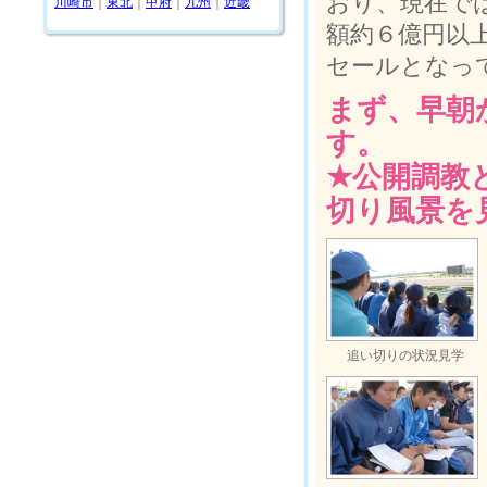
おり、現在で
川崎市
｜
東北
｜
甲府
｜
九州
｜
近畿
額約６億円以
セールとなっ
まず、早朝
す。
★公開調教
切り風景を
追い切りの状況見学