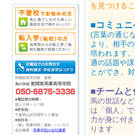
を見つける
■コミュ
(言葉の通じ
より、相手の
培われます。
通の話題や課
とができ、対
明蓬館高等学校 連携
東関東馬事高等学院
馬の学校
■チーム
馬の世話など
■電話受付時間：
朝１０時～１７時
は「個人」で
■所在地：
千葉県山武市雨坪１０番地
力が身に付
■会社名：
（株）馬事学院／通称：バジガク
ります
会社概要：
馬事学院の会社概要