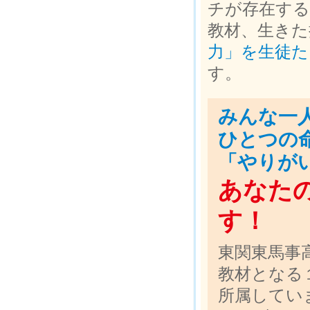
チが存在す
教材、生きた
力」を生徒た
す。
みんな一
ひとつの
「やりが
あなた
す！
東関東馬事
教材となる
所属してい