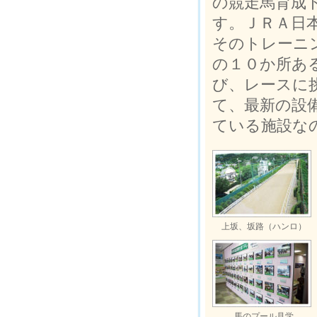
の競走馬育成
す。ＪＲＡ日
そのトレーニ
の１０か所あ
び、レースに
て、最新の設
ている施設な
上坂、坂路（ハンロ）
馬のプール見学