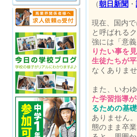
（
朝日新聞
・
現在、国内で
と呼ばれる
強には「意義
りたい事を
生徒たちが平
なくありま
また、いわゆ
た学習指導が
るための基礎
ありません。
態のまま卒業
ると、周囲か