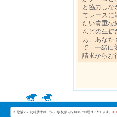
と協力しな
てレースに
たい貴重な
んどの生徒
ぁ、あなた
で、一緒に
請求からお