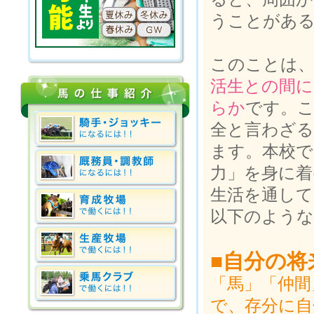
うことがあ
このことは
活生との間
らか
です。
全と言わざ
ます。本校で
力」を身に着
生活を通して
以下のような
■自分の将
「馬」「仲間
で、存分に自