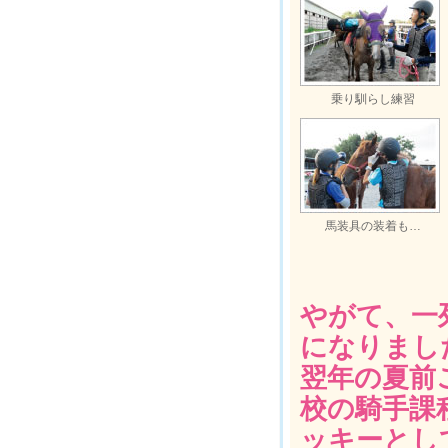
乗り馴らし練習
馬装具の装着も…
やがて、一
になりまし
翌年の夏前
校の騎手課
ッキーとし