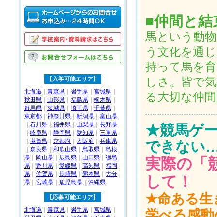
■仲間と
馬という動物
う文化を通じ
持って馬を育
【入学可能エリア】
しさ。皆で気
北海道
｜
青森県
｜
岩手県
｜
宮城県
｜
る大切な仲
秋田県
｜
山形県
｜
福島県
｜
栃木県
｜
群馬県
｜
茨城県
｜
埼玉県
｜
千葉県
｜
東京都
｜
神奈川県
｜
新潟県
｜
富山県
｜
石川県
｜
福井県
｜
山梨県
｜
長野県
★競馬ゲ
｜
岐阜県
｜
静岡県
｜
愛知県
｜
三重県
｜
滋賀県
｜
京都府
｜
大阪府
｜
兵庫県
できない
｜
奈良県
｜
和歌山県
｜
鳥取県
｜
島根
県
｜
岡山県
｜
広島県
｜
山口県
｜
徳島
実際の「
県
｜
香川県
｜
愛媛県
｜
高知県
｜
福岡
県
｜
佐賀県
｜
長崎県
｜
熊本県
｜
大分
して！
県
｜
宮崎県
｜
鹿児島県
｜
沖縄県
★命ある生
【応募可能エリア】
北海道
｜
青森県
｜
岩手県
｜
宮城県
｜
学べる感動