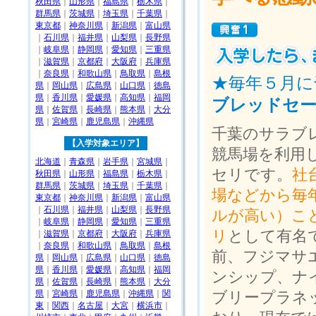
秋田県
｜
山形県
｜
福島県
｜
栃木県
｜
群馬県
｜
茨城県
｜
埼玉県
｜
千葉県
｜
東京都
｜
神奈川県
｜
新潟県
｜
富山県
｜
石川県
｜
福井県
｜
山梨県
｜
長野県
｜
岐阜県
｜
静岡県
｜
愛知県
｜
三重県
｜
滋賀県
｜
京都府
｜
大阪府
｜
兵庫県
｜
奈良県
｜
和歌山県
｜
鳥取県
｜
島根
★毎年５月に
県
｜
岡山県
｜
広島県
｜
山口県
｜
徳島
県
｜
香川県
｜
愛媛県
｜
高知県
｜
福岡
ブレッドセ
県
｜
佐賀県
｜
長崎県
｜
熊本県
｜
大分
県
｜
宮崎県
｜
鹿児島県
｜
沖縄県
千葉のサラブ
【入学対象エリア】
競馬場を利用
北海道
｜
青森県
｜
岩手県
｜
宮城県
｜
セリです。
社
秋田県
｜
山形県
｜
福島県
｜
栃木県
｜
群馬県
｜
茨城県
｜
埼玉県
｜
千葉県
｜
場などから毎
東京都
｜
神奈川県
｜
新潟県
｜
富山県
｜
石川県
｜
福井県
｜
山梨県
｜
長野県
ルが高い）こ
｜
岐阜県
｜
静岡県
｜
愛知県
｜
三重県
リ
として有名
｜
滋賀県
｜
京都府
｜
大阪府
｜
兵庫県
｜
奈良県
｜
和歌山県
｜
鳥取県
｜
島根
前、フジマサ
県
｜
岡山県
｜
広島県
｜
山口県
｜
徳島
県
｜
香川県
｜
愛媛県
｜
高知県
｜
福岡
ンシップ、ナ
県
｜
佐賀県
｜
長崎県
｜
熊本県
｜
大分
県
｜
宮崎県
｜
鹿児島県
｜
沖縄県
｜
関
ブリープラネ
東
｜
関西
｜
名古屋
｜
大宮
｜
横浜市
｜