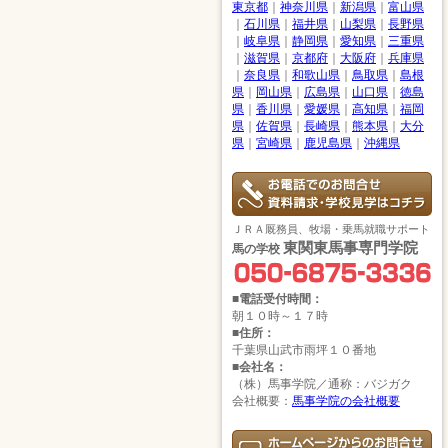
東京都
｜
神奈川県
｜
新潟県
｜
富山県
｜
石川県
｜
福井県
｜
山梨県
｜
長野県
｜
岐阜県
｜
静岡県
｜
愛知県
｜
三重県
｜
滋賀県
｜
京都府
｜
大阪府
｜
兵庫県
｜
奈良県
｜
和歌山県
｜
鳥取県
｜
島根
県
｜
岡山県
｜
広島県
｜
山口県
｜
徳島
県
｜
香川県
｜
愛媛県
｜
高知県
｜
福岡
県
｜
佐賀県
｜
長崎県
｜
熊本県
｜
大分
県
｜
宮崎県
｜
鹿児島県
｜
沖縄県
ＪＲＡ厩務員、牧場・乗馬就職サポート
東関東馬事専門学院
馬の学校
■電話受付時間：
朝１０時～１７時
■住所：
千葉県山武市雨坪１０番地
■会社名：
（株）馬事学院／通称：バジガク
会社概要：
馬事学院の会社概要