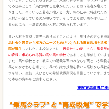
ています。またそれらを背景に、人生に夢や希望、やりがいを持
てる仕事として「馬に関する仕事がしたい」と願う若者が増えて
きました。そういった若者が増える一方、馬の仕事は特殊なため
人材が不足しているのが現状です。そしてより強い馬を作り上げ
るためにも、一層質の高い人材が求められています。
良い人材を育成し業界へ送り出すことにより、馬社会の更なる発
馬社会と若者たち双方のニーズを結びつけられる教育現場を追求
院が誕生
しました。本校はまさに、
若者たちの夢、さらに馬業界
の皆様に求められる質の高い馬の学校
であることを確信していま
また、馬の学校とは、教室での講義学習のみならず馬という動物
馬とのかかわりを通じて、馬の知識や技術を養い未経験から馬社
ウを培い、生徒一人ひとりの希望就職実現を目指しています。ま
て本校の資料をご請求ください。
東関東馬事専門学