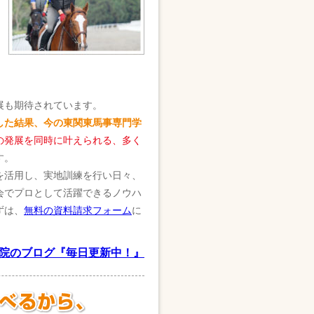
展も期待されています。
した結果、今の東関東馬事専門学
の発展を同時に叶えられる、多く
す。
を活用し、実地訓練を行い日々、
会でプロとして活躍できるノウハ
ずは、
無料の資料請求フォーム
に
院のブログ『毎日更新中！』