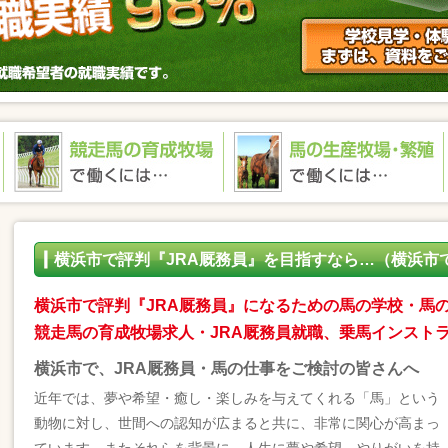
横浜市で評判『JRA厩務員』を目指すなら…（横浜市
横浜市で評判『JRA厩務員』になるための馬の学校・馬
競走馬の育成牧場求人・JRA厩務員就職、乗馬インスト
横浜市で、JRA厩務員・馬の仕事をご検討の皆さんへ
近年では、夢や希望・癒し・楽しみを与えてくれる「馬」という
動物に対し、世間への認知が広まると共に、非常に関心が高まっ